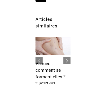
Articles
similaires
Alimentation
pendant la
saison hivern
Varices :
pour prévenir
comment se
virus
forment-elles ?
respiratoires
21 janvier 2021
20 janvier 2021